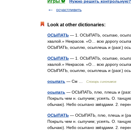
Игры ⚽
Нужно решить контрольную?
осчастливить
Look at other dictionaries:
ОСЫПАТЬ
— 1. ОСЫПАТЬ, осыпаю, осыпаеш
хвалой.» Некрасов. «О… всю дорогу осыпа
ОСЫПАТЬ, осыплю, осыплешь и (разг.) ос
ОСЫПАТЬ
— 1. ОСЫПАТЬ, осыпаю, осыпаеш
хвалой.» Некрасов. «О… всю дорогу осыпа
ОСЫПАТЬ, осыплю, осыплешь и (разг.) ос
осыпать
— См …
Словарь синонимов
осыпать
— ОСЫПАТЬ, плю, плешь и (разг.) п
Покрыть чем н. сыпучим; усеять. О. танц
обычаю). Небо осыпано звёздами. 2. пере
ОСЫПАТЬ
— ОСЫПАТЬ, плю, плешь и (разг.)
Покрыть чем н. сыпучим; усеять. О. танц
обычаю). Небо осыпано звёздами. 2. пере