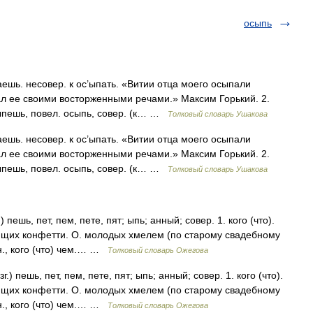
осыпь
ь. несовер. к ос’ыпать. «Витии отца моего осыпали
л ее своими восторженными речами.» Максим Горький. 2.
ыпешь, повел. осыпь, совер. (к… …
Толковый словарь Ушакова
ь. несовер. к ос’ыпать. «Витии отца моего осыпали
л ее своими восторженными речами.» Максим Горький. 2.
ыпешь, повел. осыпь, совер. (к… …
Толковый словарь Ушакова
ешь, пет, пем, пете, пят; ыпь; анный; совер. 1. кого (что).
ующих конфетти. О. молодых хмелем (по старому свадебному
н., кого (что) чем.… …
Толковый словарь Ожегова
 пешь, пет, пем, пете, пят; ыпь; анный; совер. 1. кого (что).
ующих конфетти. О. молодых хмелем (по старому свадебному
н., кого (что) чем.… …
Толковый словарь Ожегова