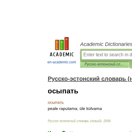
Academic Dictionarie
en-academic.com
Русско-эстонский словарь (новый)
Русско-эстонский словарь (
осыпать
осыпать
peale
raputama
;
üle
külvama
Русско
-
эстонский
словарь
(
новый
)
.
2009
.