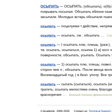
ОСЫПАТЬ
— ОСЫПАТЬ, (обсыпать), о(б)сыпа
покрывать посыпая. Обсыпать яблони назим
засыпали. Молодых встарь обсыпали пше
осыпать
— поцелуями • действие, непря
осыпать
— осыпать. см.: обсыпать …
Сло
осыпать
— I осы/пать плю, плешь; (разг.), 
тж. осыпать, осыпаться, осыпка 1) а) кого 
поверхности; обсыпать, усыпать. Осыпа
осыпать
— 1) осыпать плю, плешь; повел. 
сторон чем л.; обсыпать. После венца мол
Восемнадцатый год. | в безл. употр. Все 
осыпать
— сыпать (сыпаться), осыпать (и
тратить; осыпать милостями очень благоде
красноречия …
Большой толково-фразеологиче
© Academic, 2000-2026
Contact us:
Technical Support
,