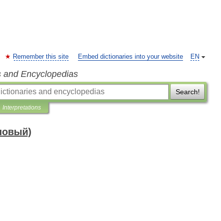
Remember this site
Embed dictionaries into your website
EN
s and Encyclopedias
Search!
Interpretations
новый)